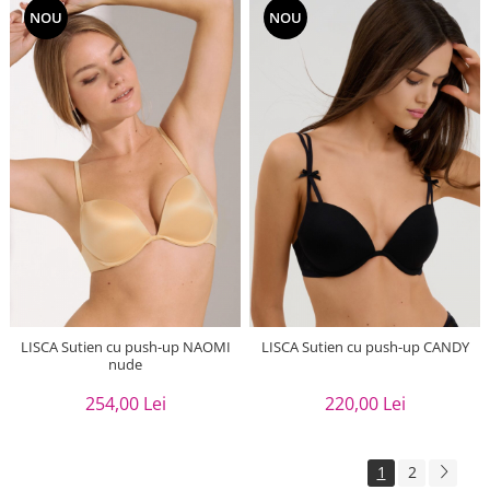
NOU
NOU
LISCA Sutien cu push-up NAOMI
LISCA Sutien cu push-up CANDY
nude
254,00 Lei
220,00 Lei
1
2