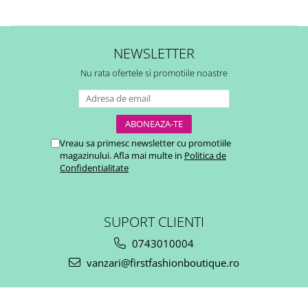
NEWSLETTER
Nu rata ofertele si promotiile noastre
Vreau sa primesc newsletter cu promotiile
magazinului. Afla mai multe in
Politica de
Confidentialitate
SUPORT CLIENTI
0743010004
vanzari@firstfashionboutique.ro