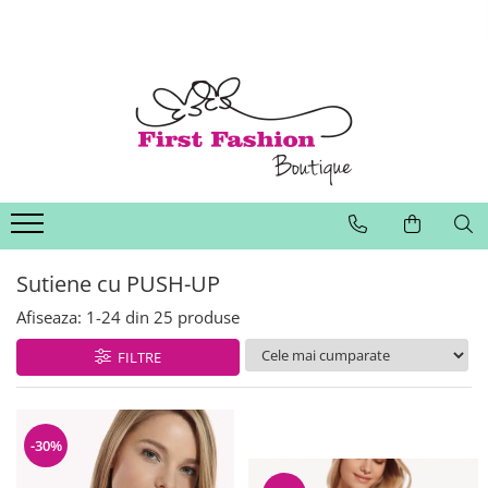
Lenjerie intima
Costume de baie
Lenjerie bumbac
Ciorapi
Pijamale
Lenjerie barbati
Sutiene
Costume de baie din doua piese
Body
Ciorapi BASIC
Camasi de noapte
Lenjerie intima
Sutiene dantela
Sutiene de baie
Chiloti
Ciorapi cu model
Capoate
Boxeri
Bustiere
Slipuri de baie
Chiloti
Maiouri
Ciorapi modelatori
Pijamale
Sutiene cu adeziv
Costume de baie intregi
Maiouri
Sutiene
Sosete
Sutiene cu PUSH-UP
Slipuri de baie
Tinute de plaja
Sutiene de alaptat
Sutiene cu sustinere din spuma
Sorturi de baie
Sutiene cu PUSH-UP
Chiloti
Afiseaza:
1-
24
din
25
produse
Chiloti brazilieni
Chiloti HIGH-LEG
FILTRE
Chiloti intregi
Chiloti modelatori
-30%