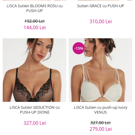
LISCA Sutien BLOOMS ROSU cu
Sutien GRACE cu PUSH-UP
PUSH-UP
192,00 Lei
310,00 Lei
144,00 Lei
-15%
LISCA Sutien SEDUCTION cu
LISCA Sutien cu push-up ivory
PUSH-UP DIONE
VENUS
327,00 Lei
327,00 Lei
279,00 Lei