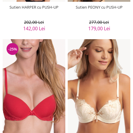
Sutien HARPER cu PUSH-UP
Sutien PEONY cu PUSH-UP
202,00 Lei
277,00 Lei
142,00 Lei
179,00 Lei
-25%