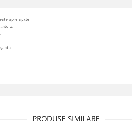
este spre spate.
dantela.
.
eganta.
PRODUSE SIMILARE