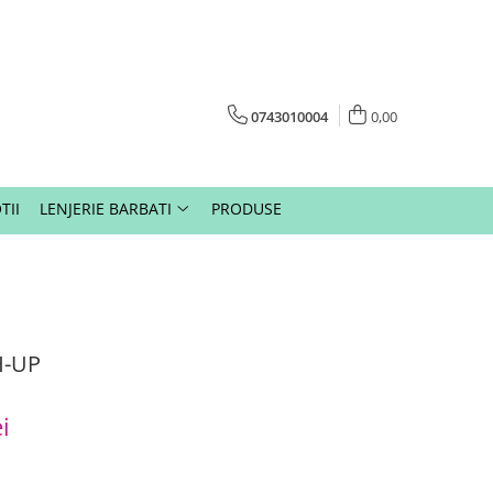
0743010004
0,00
TII
LENJERIE BARBATI
PRODUSE
H-UP
i