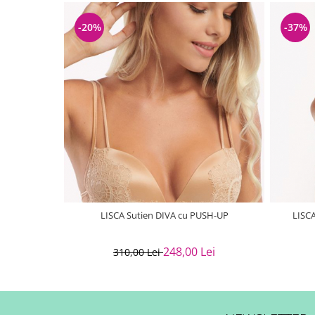
-20%
-37%
LISCA Sutien DIVA cu PUSH-UP
LISC
248,00 Lei
310,00 Lei