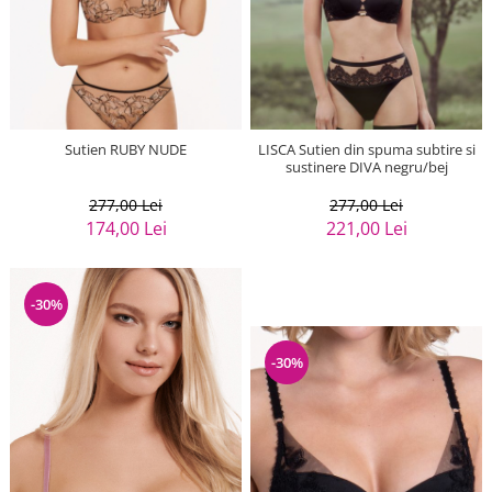
Sutien RUBY NUDE
LISCA Sutien din spuma subtire si
sustinere DIVA negru/bej
277,00 Lei
277,00 Lei
174,00 Lei
221,00 Lei
-30%
-30%