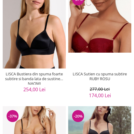
LISCA Bustiera din spuma foarte
LISCA Sutien cu spuma subtire
subtire si banda lata de sustinere
RUBY ROSU
NAOMI
254,00 Lei
277,00 Lei
174,00 Lei
-37%
-20%