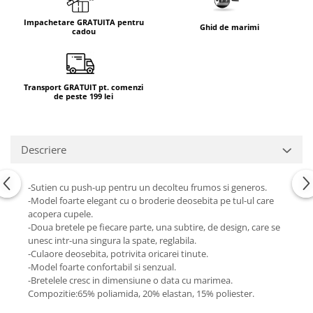
Impachetare GRATUITA pentru
Ghid de marimi
cadou
Transport GRATUIT pt. comenzi
de peste 199 lei
Descriere
-Sutien cu push-up pentru un decolteu frumos si generos.
-Model foarte elegant cu o broderie deosebita pe tul-ul care
acopera cupele.
-Doua bretele pe fiecare parte, una subtire, de design, care se
unesc intr-una singura la spate, reglabila.
-Culaore deosebita, potrivita oricarei tinute.
-Model foarte confortabil si senzual.
-Bretelele cresc in dimensiune o data cu marimea.
Compozitie:65% poliamida, 20% elastan, 15% poliester.