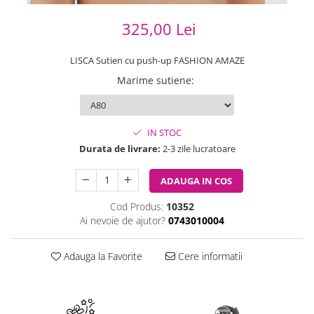
325,00 Lei
LISCA Sutien cu push-up FASHION AMAZE
Marime sutiene
:
IN STOC
Durata de livrare:
2-3 zile lucratoare
ADAUGA IN COS
Cod Produs:
10352
Ai nevoie de ajutor?
0743010004
Adauga la Favorite
Cere informatii