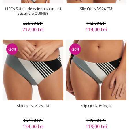
LISCA Sutien de baie cu spuma si
Slip QUINBY 24 CM
sustinere QUINBY
265,00 Lei
142,00 Lei
212,00 Lei
114,00 Lei
-20%
-20%
Slip QUINBY 26 CM
Slip QUINBY legat
167,00 Lei
149,00 Lei
134,00 Lei
119,00 Lei