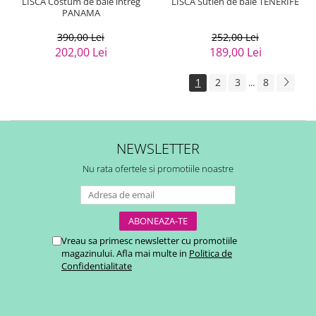
LISCA Costum de baie intreg
LISCA Sutien de baie TENERIFE
PANAMA
390,00 Lei
252,00 Lei
202,00 Lei
189,00 Lei
1
2
3
8
...
NEWSLETTER
Nu rata ofertele si promotiile noastre
Vreau sa primesc newsletter cu promotiile
magazinului. Afla mai multe in
Politica de
Confidentialitate