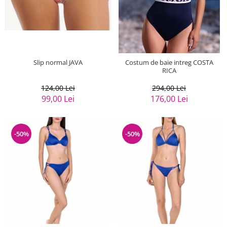
Slip normal JAVA
Costum de baie intreg COSTA
RICA
124,00 Lei
294,00 Lei
99,00 Lei
176,00 Lei
-50%
-50%