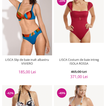
-20%
LISCA Slip de baie inalt albastru
LISCA Costum de baie intreg
VIVIERO
ISOLA ROSSA
185,00 Lei
465,00 Lei
371,00 Lei
-42%
-49%