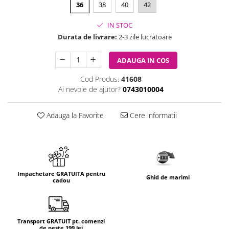
36
38
40
42
IN STOC
Durata de livrare:
2-3 zile lucratoare
ADAUGA IN COS
Cod Produs:
41608
Ai nevoie de ajutor?
0743010004
Adauga la Favorite
Cere informatii
Impachetare GRATUITA pentru
Ghid de marimi
cadou
Transport GRATUIT pt. comenzi
de peste 199 lei