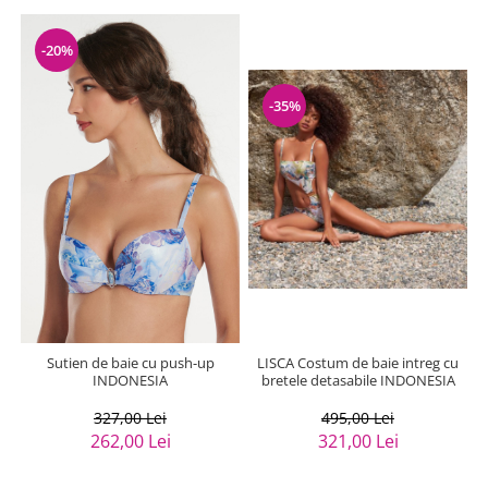
-20%
-35%
Sutien de baie cu push-up
LISCA Costum de baie intreg cu
INDONESIA
bretele detasabile INDONESIA
327,00 Lei
495,00 Lei
262,00 Lei
321,00 Lei