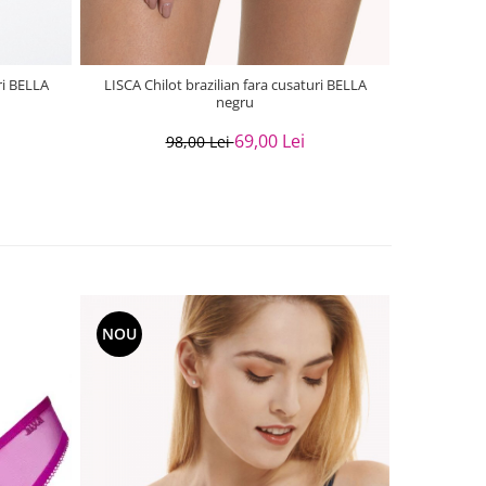
ri BELLA
LISCA Chilot brazilian fara cusaturi BELLA
LISCA Sutie
negru
69,00 Lei
98,00 Lei
NOU