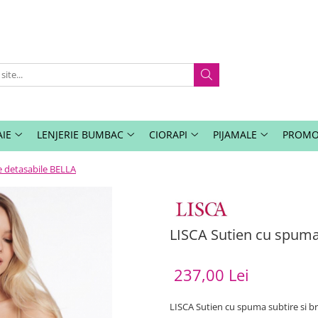
IE
LENJERIE BUMBAC
CIORAPI
PIJAMALE
PROMO
e detasabile BELLA
LISCA Sutien cu spuma 
237,00 Lei
LISCA Sutien cu spuma subtire si b