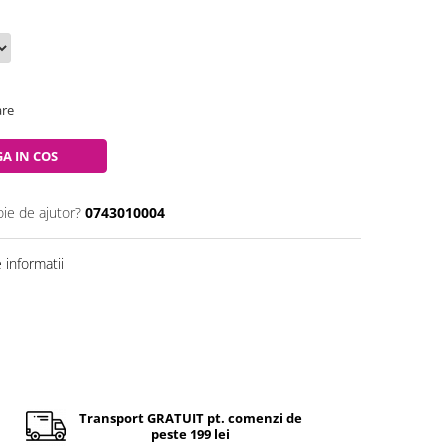
are
A IN COS
oie de ajutor?
0743010004
informatii
Transport GRATUIT pt. comenzi de
peste 199 lei