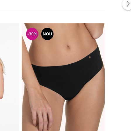
-30%
NOU
NOU