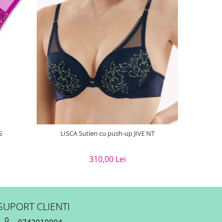
NOU
G
LISCA Sutien cu push-up JIVE NT
LISCA Sut
310,00 Lei
SUPORT CLIENTI