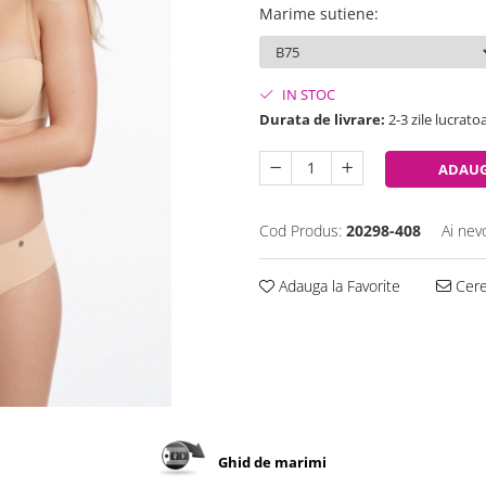
Marime sutiene
:
IN STOC
Durata de livrare:
2-3 zile lucrato
ADAUG
Cod Produs:
20298-408
Ai nev
Adauga la Favorite
Cere 
Ghid de marimi