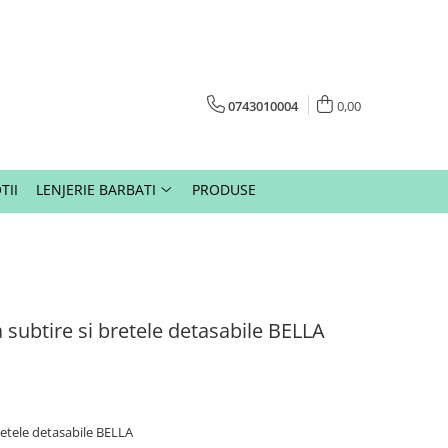
0743010004
0,00
TII
LENJERIE BARBATI
PRODUSE
subtire si bretele detasabile BELLA
retele detasabile BELLA