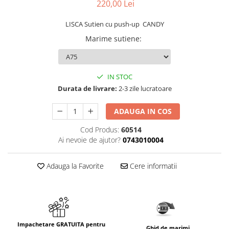
220,00 Lei
LISCA Sutien cu push-up CANDY
Marime sutiene
:
IN STOC
Durata de livrare:
2-3 zile lucratoare
ADAUGA IN COS
Cod Produs:
60514
Ai nevoie de ajutor?
0743010004
Adauga la Favorite
Cere informatii
Impachetare GRATUITA pentru
Ghid de marimi