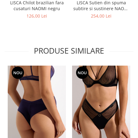
LISCA Chilot brazilian fara
LISCA Sutien din spuma
cusaturi NAOMI negru
subtire si sustinere NAOMI
nude
126,00 Lei
254,00 Lei
PRODUSE SIMILARE
NOU
NOU