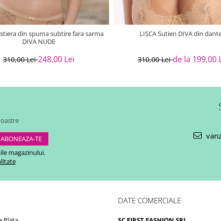
stiera din spuma subtire fara sarma
LISCA Sutien DIVA din dante
DIVA NUDE
248,00 Lei
de la 199,00 
310,00 Lei
310,00 Lei
noastre
vanz
ile magazinului.
litate
DATE COMERCIALE
 Plata
SC FIRST FASHION SRL