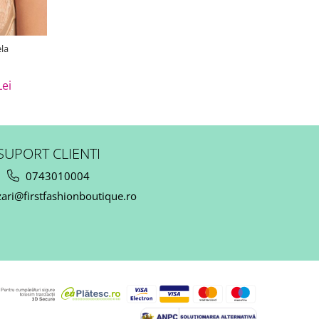
la
Lei
SUPORT CLIENTI
0743010004
ari@firstfashionboutique.ro