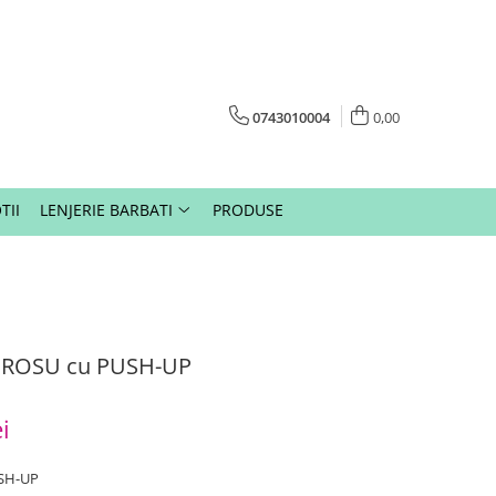
0743010004
0,00
TII
LENJERIE BARBATI
PRODUSE
 ROSU cu PUSH-UP
i
USH-UP