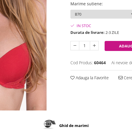
Marime sutiene
:
IN STOC
Durata de livrare:
2-3 ZILE
ADAUG
Cod Produs:
60464
Ai nevoie d
Adauga la Favorite
Cere 
Ghid de marimi