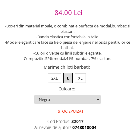
84,00 Lei
-Boxeri din material moale, o combinatie perfecta de modal,bumbac si
elastan.
-Banda elastica confortabila in talie.
-Model elegant care face sa fie o piesa de lenjerie nelipsita pentru orice
batbat.
-Culori diverse cu liniii subtiri elegante.
Compozitie:52% modal,41% bumbac, 7% elastan.
Marime chiloti barbati
:
2XL
L
XL
Culoare
:
STOC EPUIZAT
Cod Produs:
32017
Ai nevoie de ajutor?
0743010004