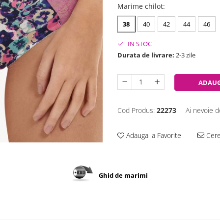
Marime chilot
:
38
40
42
44
46
IN STOC
Durata de livrare:
2-3 zile
ADAUG
Cod Produs:
22273
Ai nevoie d
Adauga la Favorite
Cere 
Ghid de marimi