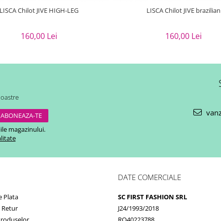
LISCA Chilot JIVE HIGH-LEG
LISCA Chilot JIVE brazilian
160,00 Lei
160,00 Lei
noastre
vanz
ile magazinului.
litate
DATE COMERCIALE
 Plata
SC FIRST FASHION SRL
e Retur
J24/1993/2018
Produselor
RO40223788