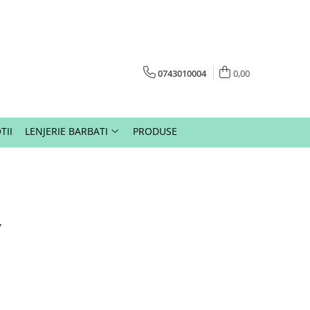
0743010004
0,00
TII
LENJERIE BARBATI
PRODUSE
Y