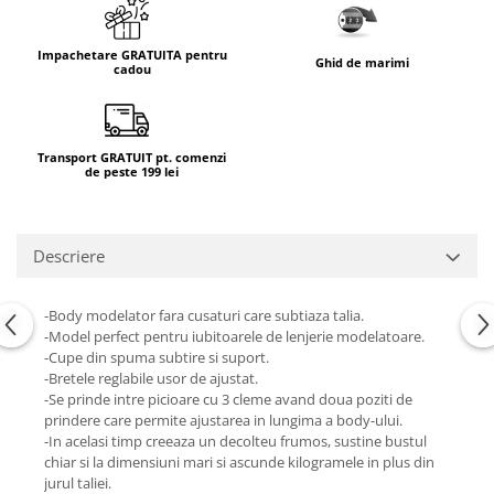
Impachetare GRATUITA pentru
Ghid de marimi
cadou
Transport GRATUIT pt. comenzi
de peste 199 lei
Descriere
-Body modelator fara cusaturi care subtiaza talia.
-Model perfect pentru iubitoarele de lenjerie modelatoare.
-Cupe din spuma subtire si suport.
-Bretele reglabile usor de ajustat.
-Se prinde intre picioare cu 3 cleme avand doua poziti de
prindere care permite ajustarea in lungima a body-ului.
-In acelasi timp creeaza un decolteu frumos, sustine bustul
chiar si la dimensiuni mari si ascunde kilogramele in plus din
jurul taliei.