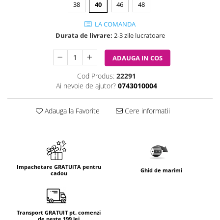
38
40
46
48
LA COMANDA
Durata de livrare:
2-3 zile lucratoare
ADAUGA IN COS
Cod Produs:
22291
Ai nevoie de ajutor?
0743010004
Adauga la Favorite
Cere informatii
Impachetare GRATUITA pentru
Ghid de marimi
cadou
Transport GRATUIT pt. comenzi
de peste 199 lei