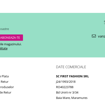
noastre
vanz
ile magazinului.
litate
DATE COMERCIALE
 Plata
SC FIRST FASHION SRL
e Retur
J24/1993/2018
Produselor
RO40223788
de Retur
Bd Unirii nr 3/34
Baia Mare, Maramures