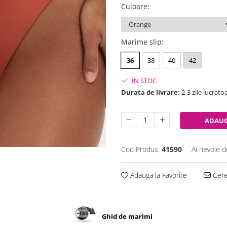
Culoare
:
Marime slip
:
36
38
40
42
IN STOC
Durata de livrare:
2-3 zile lucrato
ADAUG
Cod Produs:
41590
Ai nevoie d
Adauga la Favorite
Cere 
Ghid de marimi