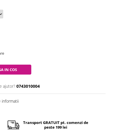
are
A IN COS
e ajutor?
0743010004
informatii
Transport GRATUIT pt. comenzi de
peste 199 lei