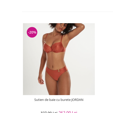
-20%
Sutien de baie cu burete JORDAN
262,00 Lei
327,00 Lei