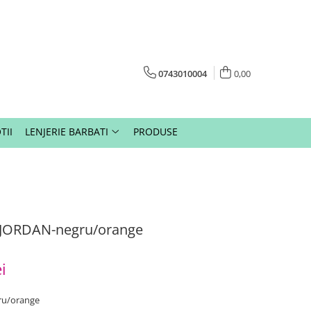
0743010004
0,00
TII
LENJERIE BARBATI
PRODUSE
G JORDAN-negru/orange
i
ru/orange