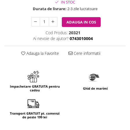
IN STOC
Durata de livrare:
2-3 zile lucratoare
ADAUGA IN COS
Cod Produs:
20321
Ai nevoie de ajutor?
0743010004
Adauga la Favorite
Cere informatii
Impachetare GRATUITA pentru
Ghid de marimi
cadou
Transport GRATUIT pt. comenzi
de peste 199 lei