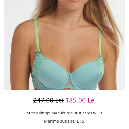
247,00 Lei
185,00 Lei
Sutien din spuma subtire si sustinere LIV PB
Marime sutiene
:
B75