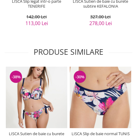
LISCA Slip legat intr-o parte
LISCA Sutien de baie cu burete
TENERIFE
subtire KEFALONIA
142,00 Lei
327,00 Lei
113,00 Lei
278,00 Lei
PRODUSE SIMILARE
-38%
-30%
LISCA Sutien de baie cu burete
LISCA Slip de baie normal TUNIS