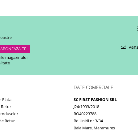
noastre
vanz
ile magazinului.
litate
DATE COMERCIALE
 Plata
SC FIRST FASHION SRL
e Retur
J24/1993/2018
Produselor
RO40223788
de Retur
Bd Unirii nr 3/34
Baia Mare, Maramures