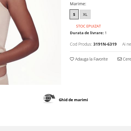
Marime
:
S
XL
STOC EPUIZAT
Durata de livrare:
1
Cod Produs:
3191N-6319
Ai n
Adauga la Favorite
Cere 
Ghid de marimi