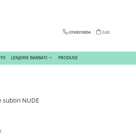
0743010004
0,00
TII
LENJERIE BARBATI
PRODUSE
 subtiri NUDE
E