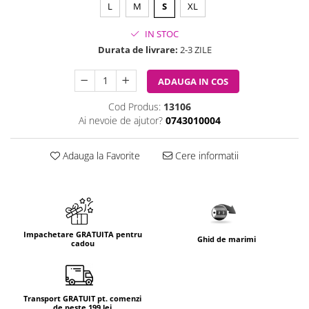
L
M
S
XL
IN STOC
Durata de livrare:
2-3 ZILE
ADAUGA IN COS
Cod Produs:
13106
Ai nevoie de ajutor?
0743010004
Adauga la Favorite
Cere informatii
Impachetare GRATUITA pentru
Ghid de marimi
cadou
Transport GRATUIT pt. comenzi
de peste 199 lei