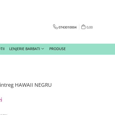
0743010004
0,00
TII
LENJERIE BARBATI
PRODUSE
 intreg HAWAII NEGRU
i