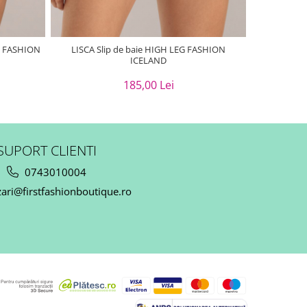
ica FASHION
LISCA Slip de baie HIGH LEG FASHION
LISCA S
ICELAND
185,00 Lei
SUPORT CLIENTI
0743010004
ari@firstfashionboutique.ro