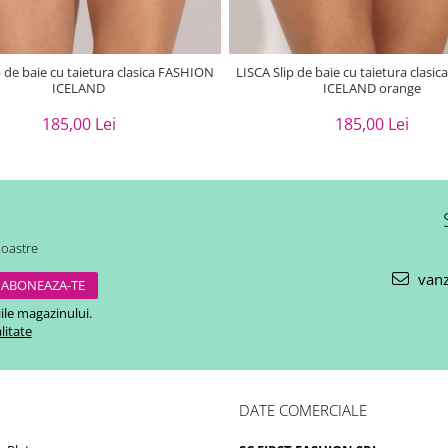
p de baie cu taietura clasica FASHION
LISCA Slip de baie cu taietura clas
ICELAND
ICELAND orange
185,00 Lei
185,00 Lei
noastre
vanz
ile magazinului.
litate
DATE COMERCIALE