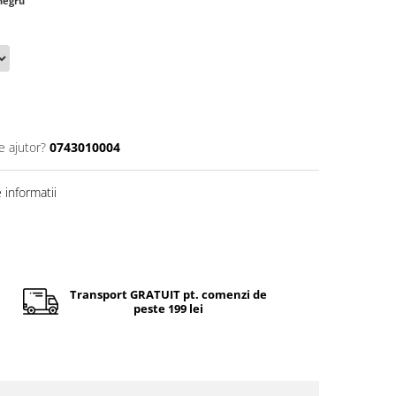
negru
e ajutor?
0743010004
informatii
Transport GRATUIT pt. comenzi de
peste 199 lei