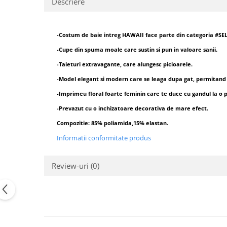
Descriere
-Costum de baie intreg HAWAII face parte din categoria #SE
-Cupe din spuma moale care sustin si pun in valoare sanii.
-Taieturi extravagante, care alungesc picioarele.
-Model elegant si modern care se leaga dupa gat, permitand
-Imprimeu floral foarte feminin care te duce cu gandul la o p
-Prevazut cu o inchizatoare decorativa de mare efect.
Compozitie: 85% poliamida,15% elastan.
Informatii conformitate produs
Review-uri
(0)