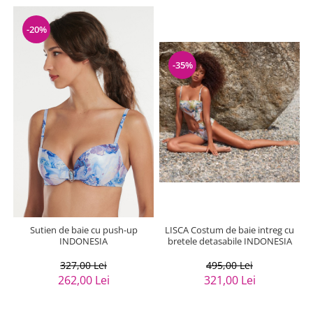
-20%
-35%
Sutien de baie cu push-up
LISCA Costum de baie intreg cu
INDONESIA
bretele detasabile INDONESIA
327,00 Lei
495,00 Lei
262,00 Lei
321,00 Lei