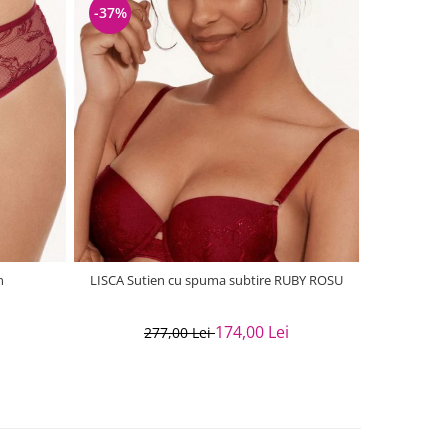
-37%
-37%
n
LISCA Sutien cu spuma subtire RUBY ROSU
Suti
174,00 Lei
277,00 Lei
2