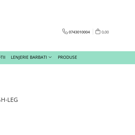
0743010004
0,00
TII
LENJERIE BARBATI
PRODUSE
GH-LEG