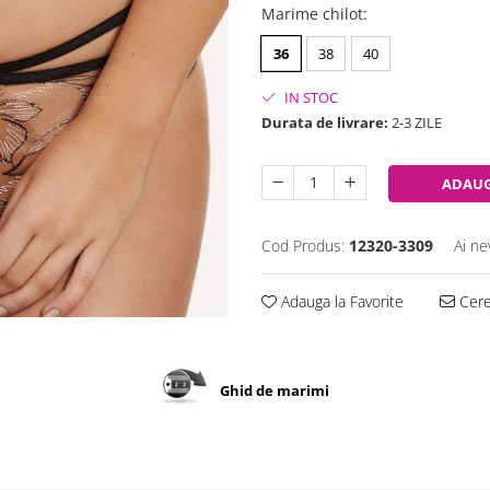
Marime chilot
:
36
38
40
IN STOC
Durata de livrare:
2-3 ZILE
ADAUG
Cod Produs:
12320-3309
Ai ne
Adauga la Favorite
Cere 
Ghid de marimi