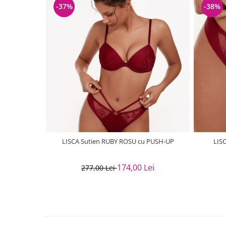
-37%
-38%
LISCA Sutien RUBY ROSU cu PUSH-UP
LIS
174,00 Lei
277,00 Lei