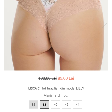
100,00 Lei
89,00 Lei
LISCA Chilot brazilian din modal LILLY
Marime chilot
:
36
38
40
42
44