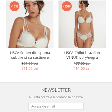
-17%
-15%
LISCA Sutien din spuma
LISCA Chilot brazilian
subtire si cu sustinere
VENUS ivory/negru
VENUS
327,00 Lei
177,00 Lei
271,00 Lei
151,00 Lei
NEWSLETTER
Nu rata ofertele si promotiile noastre