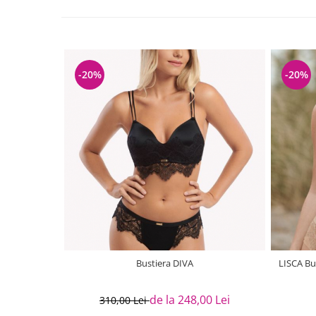
-20%
-20%
Bustiera DIVA
LISCA Bu
de la 248,00 Lei
310,00 Lei