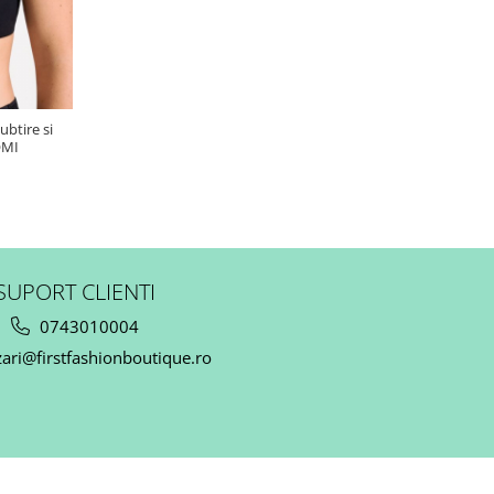
ubtire si
OMI
SUPORT CLIENTI
0743010004
ari@firstfashionboutique.ro