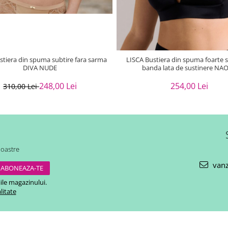
stiera din spuma subtire fara sarma
LISCA Bustiera din spuma foarte s
DIVA NUDE
banda lata de sustinere NA
248,00 Lei
254,00 Lei
310,00 Lei
noastre
vanz
ile magazinului.
litate