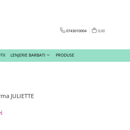
0743010004
0,00
TII
LENJERIE BARBATI
PRODUSE
arma JULIETTE
i