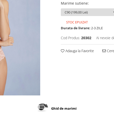
Marime sutiene
:
STOC EPUIZAT
Durata de livrare:
2-3 ZILE
Cod Produs:
20302
Ai nevoie d
Adauga la Favorite
Cere 
Ghid de marimi